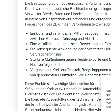
Die Bestätigung durch das europäische Parlament und 
Damit wird der europäische Rechtsrahmen grundlegend
Verwerter, Werkstätten und Handel neu aufgestellt.
In intensiven Gesprächen auf nationaler und europäisc
Forderungen des ZDK in den Verordnungstext einzubr
Ein klarer und verbindlicher Altfahrzeugbegriff mit
zwischen Gebrauchtfahrzeug und Abfall
Eine verpflichtende technische Bewertung zur Ein
Die konsequente Anwendung der erweiterten Hers
Verursacherprinzips
Stärkere Maßnahmen gegen illegale Exporte und Mis
Nachverfolgbarkeit
Vorgaben zur Kreislauffähigkeit, Recyclingquoten
von gebrauchten Ersatzteilen), die Reparatur un
Diese Punkte sind wichtige Meilensteine für mehr Rech
Stärkung der Kreislaufwirtschaft im Automobilsektor.
Um 
Gleichzeitig ist klar: Die eigentliche Weichenstellung e
Ger
zus
Die konkrete Ausgestaltung der technischen Bewertung
ver
der Erhalt bewährter Anerkennungsstrukturen durch 
Mer
Gesetzgebungsverfahren entschieden. Hier wird der Z