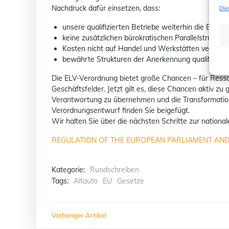
Nachdruck dafür einsetzen, dass:
Die
unsere qualifizierten Betriebe weiterhin die Bew
keine zusätzlichen bürokratischen Parallelstruktur
Kosten nicht auf Handel und Werkstätten verlage
bewährte Strukturen der Anerkennung qualifiziert
Die ELV-Verordnung bietet große Chancen – für Res
Geschäftsfelder. Jetzt gilt es, diese Chancen aktiv zu
Verantwortung zu übernehmen und die Transformation 
Verordnungsentwurf finden Sie beigefügt.
Wir halten Sie über die nächsten Schritte zur natio
REGULATION OF THE EUROPEAN PARLIAMENT AND
Kategorie:
Rundschreiben
Tags:
Altauto
EU
Gesetze
Post
Vorheriger Artikel
navigation