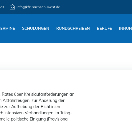
28
info@kfz-sachsen-west.de
TERMINE
SCHULUNGEN
RUNDSCHREIBEN
BERUFE
INNU
 Rates über Kreislaufanforderungen an
n Altfahrzeugen, zur Änderung der
 zur Aufhebung der Richtlinien
 intensiven Verhandlungen im Trilog-
elle politische Einigung (Provisional