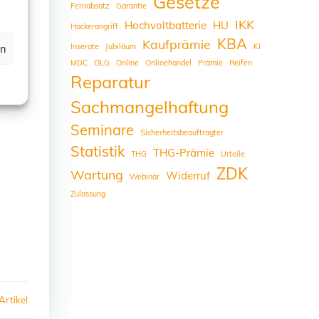
Gesetze
Fernabsatz
Garantie
IKK
Hochvoltbatterie
HU
Hackerangriff
KBA
Kaufprämie
Inserate
Jubiläum
KI
en
MDC
OLG
Online
Onlinehandel
Prämie
Reifen
Reparatur
Sachmangelhaftung
Seminare
Sicherheitsbeauftragter
Statistik
THG-Prämie
THG
Urteile
ZDK
Wartung
Widerruf
Webinar
Zulassung
Artikel