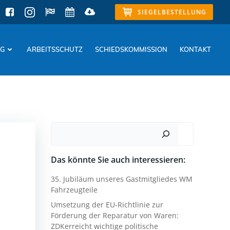
SIEGELBESTELLUNG
NG
ARBEITSSCHUTZ
SCHIEDSKOMMISSION
KONTAKT
Suchen
Das könnte Sie auch interessieren:
35. Jubiläum unseres Gastmitgliedes WM
Fahrzeugteile
Umsetzung der EU-Richtlinie zur
Förderung der Reparatur von Waren:
ZDKerreicht wichtige politische