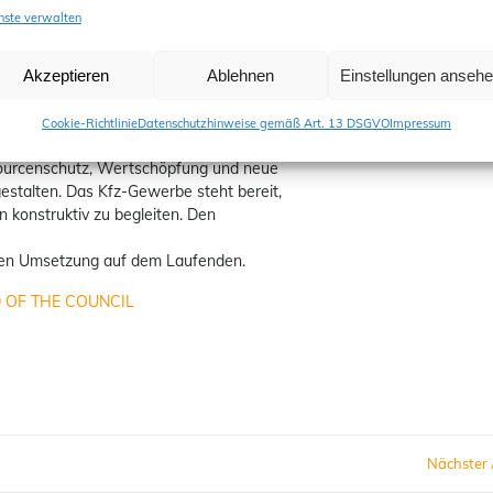
nste verwalten
ertung von Fahrzeugen durchführen können
Akzeptieren
Ablehnen
Einstellungen anseh
en entstehen
rt werden
Cookie-Richtlinie
Datenschutzhinweise gemäß Art. 13 DSGVO
Impressum
er Betriebe Kfz-Gewerbes erhalten bleiben.
sourcenschutz, Wertschöpfung und neue
 gestalten. Das Kfz-Gewerbe steht bereit,
konstruktiv zu begleiten. Den
nalen Umsetzung auf dem Laufenden.
 OF THE COUNCIL
Post
Nächster 
navigation