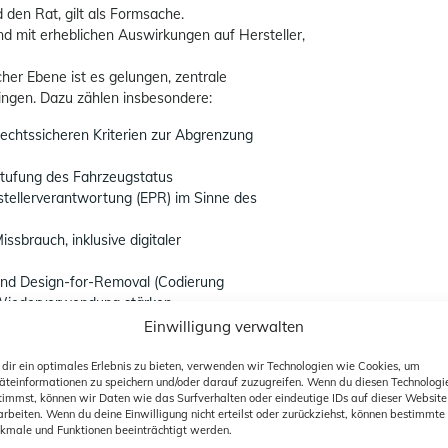
den Rat, gilt als Formsache.
 mit erheblichen Auswirkungen auf Hersteller,
her Ebene ist es gelungen, zentrale
ingen. Dazu zählen insbesondere:
 rechtssicheren Kriterien zur Abgrenzung
stufung des Fahrzeugstatus
tellerverantwortung (EPR) im Sinne des
sbrauch, inklusive digitaler
 und Design-for-Removal (Codierung
d Wiederverwendung stärken
Einwilligung verwalten
tssicherheit, für fairen Wettbewerb und für die
dir ein optimales Erlebnis zu bieten, verwenden wir Technologien wie Cookies, um
rfolgt jetzt auf nationaler Ebene.
äteinformationen zu speichern und/oder darauf zuzugreifen. Wenn du diesen Technologi
timmst, können wir Daten wie das Surfverhalten oder eindeutige IDs auf dieser Website
, die Einbindung qualifizierter Kfz-Betriebe und
arbeiten. Wenn du deine Einwilligung nicht erteilst oder zurückziehst, können bestimmte
Kfz-Innungen werden maßgeblich im nationalen
kmale und Funktionen beeinträchtigt werden.
DK sich auf nationaler Ebene weiterhin mit