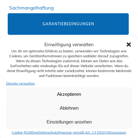
Sachmangelhaftung
GARANTIEBEDINGUNGEN
Einwilligung verwalten
GEBRAUCHTWAGEN-VERKAUFS-BEDINGUNGEN
Um dir ein optimales Erlebnis zu bieten, verwenden wir Technologien wie
Cookies, um Geräteinformationen zu speichern und/oder darauf zuzugreifen.
Wenn du diesen Technologien zustimmst, können wir Daten wie das
Surfverhalten oder eindeutige IDs auf dieser Website verarbeiten. Wenn du
deine Einwilligung nicht erteilst oder zurückziehst, können bestimmte Merkmale
KFZ-REPARATUR-BEDINGUNGEN
und Funktionen beeinträchtigt werden.
Dienste verwalten
Akzeptieren
NEUWAGEN-VERKAUFS-BEDINGUNGEN
Ablehnen
Einstellungen ansehen
REPARATURKOSTENÜBERNAHME
Cookie-Richtlinie
Datenschutzhinweise gemäß Art. 13 DSGVO
Impressum