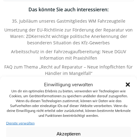
Das könnte Sie auch interessieren:
35. Jubiläum unseres Gastmitgliedes WM Fahrzeugteile
Umsetzung der EU-Richtlinie zur Förderung der Reparatur von
Waren: ZDKerreicht wichtige politische Anerkennung der
besonderen Situation des Kfz-Gewerbes
Arbeitsschutz in der Fahrzeugaufbereitung: Neue DGUV
Information mit Praxishilfen
FAQ zum Thema „Recht auf Reparatur – Neue Infopflichten für
Händler im Mangelfall“
OLG Köln: Standgeld-Klausel in den Kfz-Reparaturbedingungen
Einwilligung verwalten
wirksam
Um dir ein optimales Erlebnis zu bieten, verwenden wir Technologien wie
Cookies, um Geräteinformationen zu speichern und/oder darauf zuzugreifen.
Wenn du diesen Technologien zustimmst, können wir Daten wie das
Surfverhalten oder eindeutige IDs auf dieser Website verarbeiten. Wenn du
deine Einwilligung nicht erteilst oder zurückziehst, können bestimmte Merkmale
Basiszins
Arbeitsschutz
Arbeitssicherheit
Ausbildung
Automechanika
BDK
und Funktionen beeinträchtigt werden.
Elektromobilität
Dienste verwalten
Checklisten
DGUV
Digitalisierung
EU
Akzeptieren
EnVKV
Fahrzeugzulassungen
EU-Label
Fernabsatz
Garantie