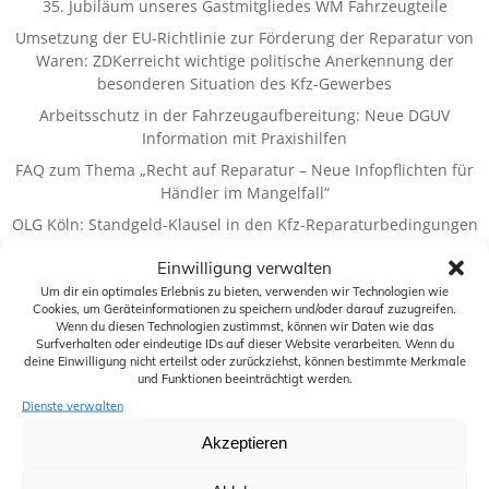
35. Jubiläum unseres Gastmitgliedes WM Fahrzeugteile
Umsetzung der EU-Richtlinie zur Förderung der Reparatur von
Waren: ZDKerreicht wichtige politische Anerkennung der
besonderen Situation des Kfz-Gewerbes
Arbeitsschutz in der Fahrzeugaufbereitung: Neue DGUV
Information mit Praxishilfen
FAQ zum Thema „Recht auf Reparatur – Neue Infopflichten für
Händler im Mangelfall“
OLG Köln: Standgeld-Klausel in den Kfz-Reparaturbedingungen
wirksam
Einwilligung verwalten
Um dir ein optimales Erlebnis zu bieten, verwenden wir Technologien wie
Cookies, um Geräteinformationen zu speichern und/oder darauf zuzugreifen.
Wenn du diesen Technologien zustimmst, können wir Daten wie das
Basiszins
Arbeitsschutz
Arbeitssicherheit
Ausbildung
Automechanika
BDK
Surfverhalten oder eindeutige IDs auf dieser Website verarbeiten. Wenn du
Elektromobilität
deine Einwilligung nicht erteilst oder zurückziehst, können bestimmte Merkmale
Checklisten
DGUV
Digitalisierung
und Funktionen beeinträchtigt werden.
EU
Dienste verwalten
EnVKV
Fahrzeugzulassungen
EU-Label
Fernabsatz
Garantie
Gesetze
Akzeptieren
IKK
Hochvoltbatterie
HU
Hackerangriff
Inserate
KBA
Kaufprämie
Jubiläum
KI
MDC
OLG
Online
Onlinehandel