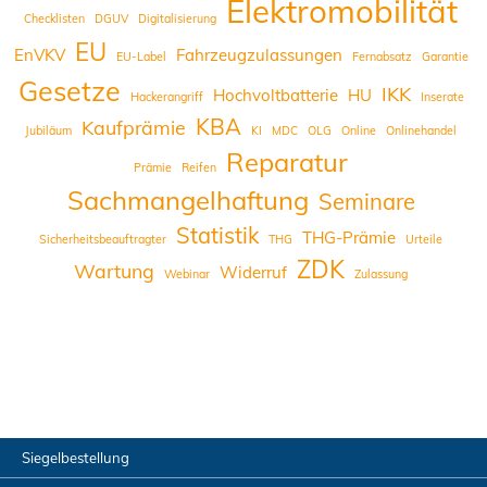
Elektromobilität
Checklisten
DGUV
Digitalisierung
EU
EnVKV
Fahrzeugzulassungen
EU-Label
Fernabsatz
Garantie
Gesetze
IKK
Hochvoltbatterie
HU
Hackerangriff
Inserate
KBA
Kaufprämie
Jubiläum
KI
MDC
OLG
Online
Onlinehandel
Reparatur
Prämie
Reifen
Sachmangelhaftung
Seminare
Statistik
THG-Prämie
Sicherheitsbeauftragter
THG
Urteile
ZDK
Wartung
Widerruf
Webinar
Zulassung
Siegelbestellung