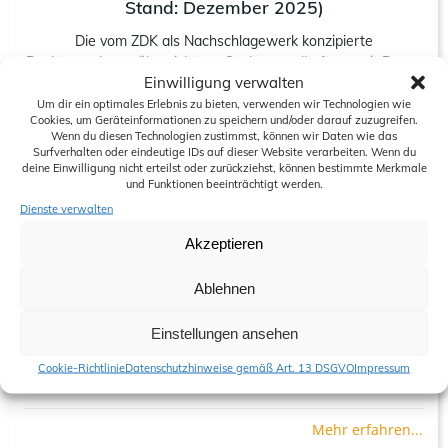
Stand: Dezember 2025)
Die vom ZDK als Nachschlagewerk konzipierte
Rechtsprechungsübersicht zur Sachmangelhaftung mit Bezug
Einwilligung verwalten
zum Kfz-Gewerbe wurde überarbeitet und […]
Um dir ein optimales Erlebnis zu bieten, verwenden wir Technologien wie
Cookies, um Geräteinformationen zu speichern und/oder darauf zuzugreifen.
Mehr erfahren...
Wenn du diesen Technologien zustimmst, können wir Daten wie das
Surfverhalten oder eindeutige IDs auf dieser Website verarbeiten. Wenn du
deine Einwilligung nicht erteilst oder zurückziehst, können bestimmte Merkmale
und Funktionen beeinträchtigt werden.
20/01/2026
Dienste verwalten
EU-Label zur Information der Verbraucher über
Akzeptieren
das gesetzliche Gewährleistungsrecht sowie
gewerbliche Garantien beim Verkauf von
Ablehnen
Waren
Einstellungen ansehen
Ab dem 27. September 2026 müssen Verbraucher beim
Verkauf von Waren über das gesetzliche
Cookie-Richtlinie
Datenschutzhinweise gemäß Art. 13 DSGVO
Impressum
Gewährleistungsrecht (= […]
Mehr erfahren...