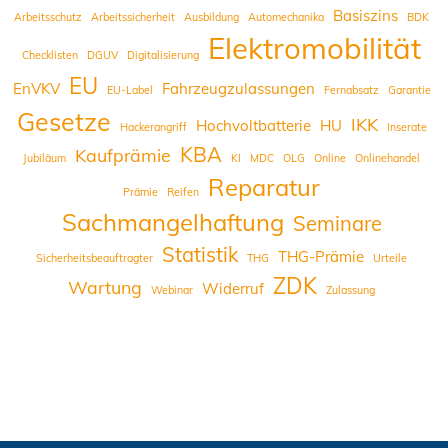
Basiszins
Arbeitsschutz
Arbeitssicherheit
Ausbildung
Automechanika
BDK
Elektromobilität
Checklisten
DGUV
Digitalisierung
EU
EnVKV
Fahrzeugzulassungen
EU-Label
Fernabsatz
Garantie
Gesetze
IKK
Hochvoltbatterie
HU
Hackerangriff
Inserate
KBA
Kaufprämie
Jubiläum
KI
MDC
OLG
Online
Onlinehandel
Reparatur
Prämie
Reifen
Sachmangelhaftung
Seminare
Statistik
THG-Prämie
Sicherheitsbeauftragter
THG
Urteile
ZDK
Wartung
Widerruf
Webinar
Zulassung