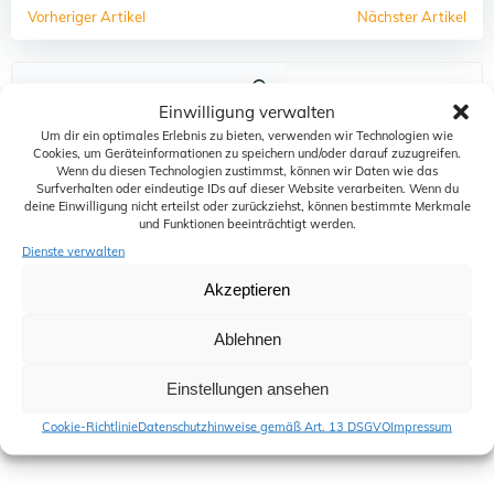
Post
Post
Vorheriger Artikel
Nächster Artikel
navigation
navigation
Such
Einwilligung verwalten
Um dir ein optimales Erlebnis zu bieten, verwenden wir Technologien wie
Das könnte Sie auch interessieren:
Cookies, um Geräteinformationen zu speichern und/oder darauf zuzugreifen.
Wenn du diesen Technologien zustimmst, können wir Daten wie das
35. Jubiläum unseres Gastmitgliedes WM Fahrzeugteile
Surfverhalten oder eindeutige IDs auf dieser Website verarbeiten. Wenn du
deine Einwilligung nicht erteilst oder zurückziehst, können bestimmte Merkmale
Umsetzung der EU-Richtlinie zur Förderung der Reparatur von
und Funktionen beeinträchtigt werden.
Waren: ZDKerreicht wichtige politische Anerkennung der
Dienste verwalten
besonderen Situation des Kfz-Gewerbes
Akzeptieren
Arbeitsschutz in der Fahrzeugaufbereitung: Neue DGUV
Information mit Praxishilfen
Ablehnen
FAQ zum Thema „Recht auf Reparatur – Neue Infopflichten für
Händler im Mangelfall“
Einstellungen ansehen
OLG Köln: Standgeld-Klausel in den Kfz-Reparaturbedingungen
wirksam
Cookie-Richtlinie
Datenschutzhinweise gemäß Art. 13 DSGVO
Impressum