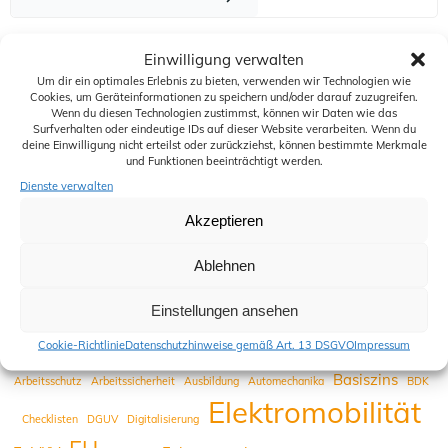
Das könnte Sie auch interessieren:
Einwilligung verwalten
35. Jubiläum unseres Gastmitgliedes WM Fahrzeugteile
Um dir ein optimales Erlebnis zu bieten, verwenden wir Technologien wie
Cookies, um Geräteinformationen zu speichern und/oder darauf zuzugreifen.
Umsetzung der EU-Richtlinie zur Förderung der Reparatur von
Wenn du diesen Technologien zustimmst, können wir Daten wie das
Surfverhalten oder eindeutige IDs auf dieser Website verarbeiten. Wenn du
Waren: ZDKerreicht wichtige politische Anerkennung der
deine Einwilligung nicht erteilst oder zurückziehst, können bestimmte Merkmale
besonderen Situation des Kfz-Gewerbes
und Funktionen beeinträchtigt werden.
Arbeitsschutz in der Fahrzeugaufbereitung: Neue DGUV
Dienste verwalten
Information mit Praxishilfen
Akzeptieren
FAQ zum Thema „Recht auf Reparatur – Neue Infopflichten für
Händler im Mangelfall“
Ablehnen
OLG Köln: Standgeld-Klausel in den Kfz-Reparaturbedingungen
wirksam
Einstellungen ansehen
Cookie-Richtlinie
Datenschutzhinweise gemäß Art. 13 DSGVO
Impressum
Basiszins
Arbeitsschutz
Arbeitssicherheit
Ausbildung
Automechanika
BDK
Elektromobilität
Checklisten
DGUV
Digitalisierung