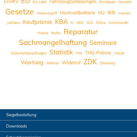
EU
EnVKV
Fahrzeugzulassungen
EU-Label
Fernabsatz
Garantie
Gesetze
IKK
Hochvoltbatterie
HU
Hackerangriff
Inserate
KBA
Kaufprämie
Jubiläum
KI
MDC
OLG
Online
Onlinehandel
Reparatur
Prämie
Reifen
Sachmangelhaftung
Seminare
Statistik
THG-Prämie
Sicherheitsbeauftragter
THG
Urteile
ZDK
Wartung
Widerruf
Webinar
Zulassung
Siegelbestellung
Downloads