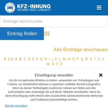
Zum
Inhalt
springen
Advanced Search
Alle Einträge anschauen
#
0-9
A
B
C
D
E
F
G
H
I
J
K
L
M
N
O
P
Q
R
S
T
U
V
W
X
Y
Z
Mitgliedsbetrieb
Auto-Schrader GmbH
Einwilligung verwalten
Ort des Mitgliedsbetriebes
Schöneck
Um dir ein optimales Erlebnis zu bieten, verwenden wir Technologien wie
Cookies, um Geräteinformationen zu speichern und/oder darauf zuzugreifen.
Telefon
+49 37464 88384
Wenn du diesen Technologien zustimmst, können wir Daten wie das
Surfverhalten oder eindeutige IDs auf dieser Website verarbeiten. Wenn du
deine Einwilligung nicht erteilst oder zurückziehst, können bestimmte Merkmale
und Funktionen beeinträchtigt werden.
Siegelbestellung
Dienste verwalten