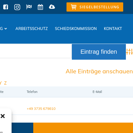
SIEGELBESTELLUNG
NG
ARBEITSSCHUTZ
SCHIEDSKOMMISSION
KONTAKT
Adv
Alle Einträge anschauen
Y
Z
ite
Telefon
E-Mail
+49 3735 679810
en