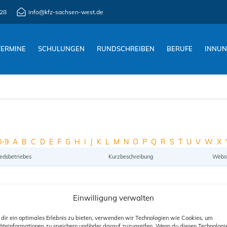
28
info@kfz-sachsen-west.de
TERMINE
SCHULUNGEN
RUNDSCHREIBEN
BERUFE
INNU
0-9
A
B
C
D
E
F
G
H
I
J
K
L
M
N
O
P
Q
R
S
T
U
V
W
X
iedsbetriebes
Kurzbeschreibung
Webs
Einwilligung verwalten
dir ein optimales Erlebnis zu bieten, verwenden wir Technologien wie Cookies, um
äteinformationen zu speichern und/oder darauf zuzugreifen. Wenn du diesen Technologi