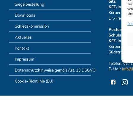
Sitz:
Siegelbestellung
zus
KFZ-Innung 
ver
Körperschaft 
Mer
Downloads
Dr.-Friedrich
Die
Schiedskommission
Postanschrift
Schulungsze
Aktuelles
KFZ-Innung 
Körperschaft 
Kontakt
Südstraße 6 
Impressum
Telefon: 037
E-Mail:
info@
Datenschutzhinweise gemäß Art. 13 DSGVO
Cookie-Richtlinie (EU)