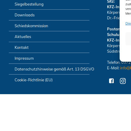
Sitz:
Siegelbestellung
zus
KFZ-Innung 
ver
Körperschaft 
Mer
Downloads
Dr.-Friedrich
Die
Schiedskommission
Postanschrift
Schulungsze
Aktuelles
KFZ-Innung 
Körperschaft 
Kontakt
Südstraße 6 
Impressum
Telefon: 037
E-Mail:
info@
Datenschutzhinweise gemäß Art. 13 DSGVO
Cookie-Richtlinie (EU)