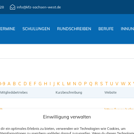
28
info@kfz-sachsen-west.de
TERMINE
SCHULUNGEN
RUNDSCHREIBEN
BERUFE
INNU
0-9
A
B
C
D
E
F
G
H
I
J
K
L
M
N
O
P
Q
R
S
T
U
V
W
X
 Mitgliedsbetriebes
Kurzbeschreibung
Website
dt
https://www.hofm
Einwilligung verwalten
dir ein optimales Erlebnis zu bieten, verwenden wir Technologien wie Cookies, um
äteinformationen zu speichern und/oder darauf zuzugreifen. Wenn du diesen Technologi