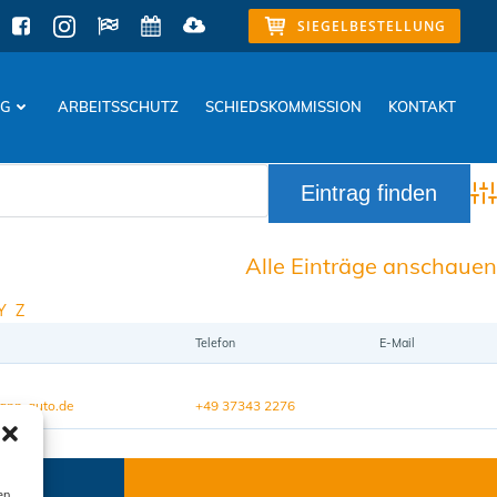
SIEGELBESTELLUNG
NG
ARBEITSSCHUTZ
SCHIEDSKOMMISSION
KONTAKT
Adv
Alle Einträge anschauen
Y
Z
Telefon
E-Mail
ann-auto.de
+49 37343 2276
en