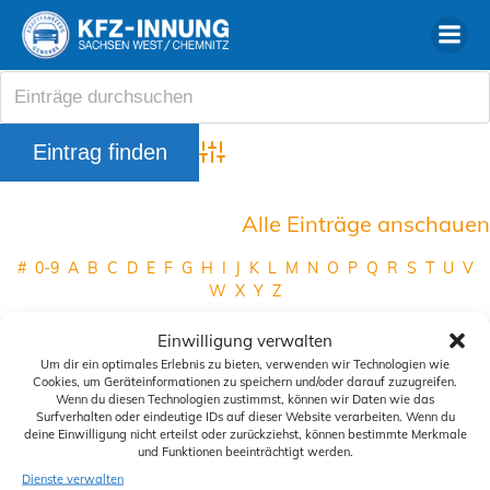
Zum
Inhalt
springen
Advanced Search
Alle Einträge anschauen
#
0-9
A
B
C
D
E
F
G
H
I
J
K
L
M
N
O
P
Q
R
S
T
U
V
W
X
Y
Z
Mitgliedsbetrieb
Auto Klaus
Einwilligung verwalten
Ort des Mitgliedsbetriebes
Geyer
Um dir ein optimales Erlebnis zu bieten, verwenden wir Technologien wie
Cookies, um Geräteinformationen zu speichern und/oder darauf zuzugreifen.
Telefon
+49 37346 69674
Wenn du diesen Technologien zustimmst, können wir Daten wie das
Surfverhalten oder eindeutige IDs auf dieser Website verarbeiten. Wenn du
deine Einwilligung nicht erteilst oder zurückziehst, können bestimmte Merkmale
und Funktionen beeinträchtigt werden.
Siegelbestellung
Dienste verwalten