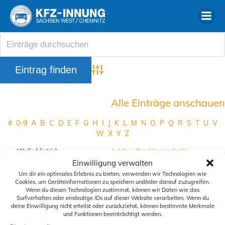
Zum
Inhalt
springen
Advanced Search
Alle Einträge anschauen
#
0-9
A
B
C
D
E
F
G
H
I
J
K
L
M
N
O
P
Q
R
S
T
U
V
W
X
Y
Z
Mitgliedsbetrieb
Autohaus Bernd Herzog GmbH
Einwilligung verwalten
Ort des Mitgliedsbetriebes
Falkenau
Um dir ein optimales Erlebnis zu bieten, verwenden wir Technologien wie
Website
https://www.ford-herzog-floeha.de
Cookies, um Geräteinformationen zu speichern und/oder darauf zuzugreifen.
Wenn du diesen Technologien zustimmst, können wir Daten wie das
Telefon
+49 3726 2740
Surfverhalten oder eindeutige IDs auf dieser Website verarbeiten. Wenn du
deine Einwilligung nicht erteilst oder zurückziehst, können bestimmte Merkmale
und Funktionen beeinträchtigt werden.