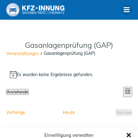
Zum
Inhalt
springen
Gasanlagenprüfung (GAP)
Gasanlagenprüfung (GAP)
Veranstaltungen
Veranstaltungen
Es wurden keine Ergebnisse gefunden.
Hinweis
A
V
Anstehende
Liste
n
Datum
s
e
wählen.
i
Veranstaltungen
Vorherige
Heute
c
r
Nächste
Veranst
h
t
a
e
Kalender abonnieren
Einwilligung verwalten
n