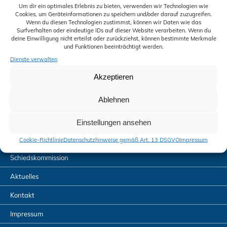
n
-
Um dir ein optimales Erlebnis zu bieten, verwenden wir Technologien wie
Cookies, um Geräteinformationen zu speichern und/oder darauf zuzugreifen.
N
s
Wenn du diesen Technologien zustimmst, können wir Daten wie das
a
Surfverhalten oder eindeutige IDs auf dieser Website verarbeiten. Wenn du
v
t
deine Einwilligung nicht erteilst oder zurückziehst, können bestimmte Merkmale
i
und Funktionen beeinträchtigt werden.
g
a
Dienste verwalten
a
t
l
Akzeptieren
i
o
t
Ablehnen
n
u
Siegelbestellung
Einstellungen ansehen
n
Downloads
Cookie-Richtlinie
Datenschutzhinweise gemäß Art. 13 DSGVO
Impressum
g
Schiedskommission
A
Aktuelles
n
Kontakt
s
Impressum