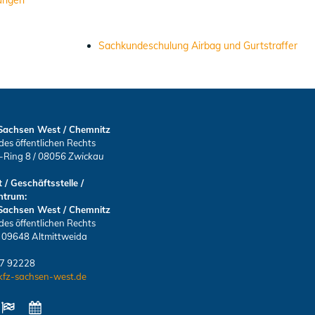
ungen
Sachkundeschulung Airbag und Gurtstraffer
Sachsen West / Chemnitz
des öffentlichen Rechts
s-Ring 8
/
08056 Zwickau
 / Geschäftsstelle /
ntrum:
Sachsen West / Chemnitz
des öffentlichen Rechts
/ 09648 Altmittweida
27 92228
kfz-sachsen-west.de