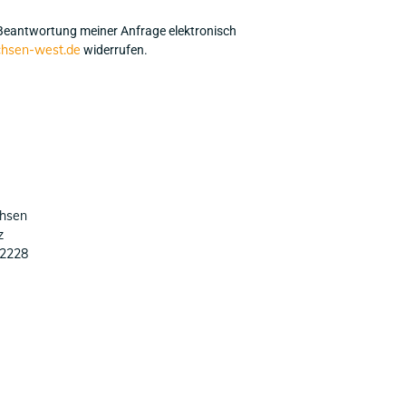
Beantwortung meiner Anfrage elektronisch
chsen-west.de
widerrufen.
hsen
z
92228