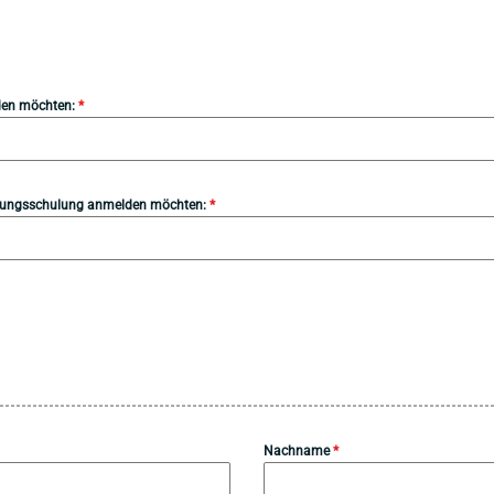
lden möchten:
*
rholungsschulung anmelden möchten:
*
Nachname
*