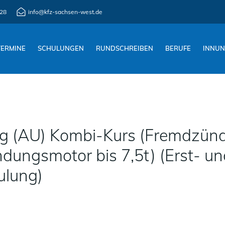
28
info@kfz-sachsen-west.de
TERMINE
SCHULUNGEN
RUNDSCHREIBEN
BERUFE
INNU
g (AU) Kombi-Kurs (Fremdzün
ungsmotor bis 7,5t) (Erst- un
ulung)