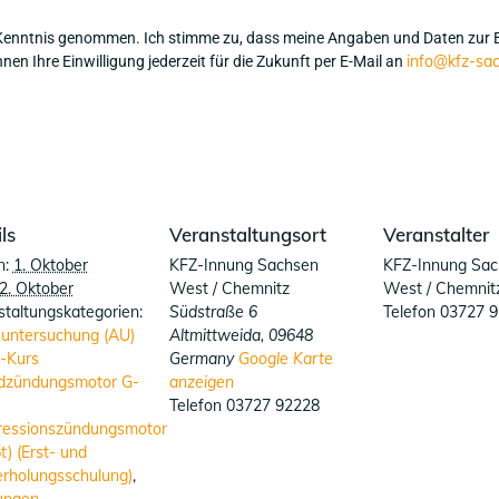
Kenntnis genommen. Ich stimme zu, dass meine Angaben und Daten zur 
info@kfz-sa
en Ihre Einwilligung jederzeit für die Zukunft per E-Mail an
ls
Veranstaltungsort
Veranstalter
n:
1. Oktober
KFZ-Innung Sachsen
KFZ-Innung Sac
2. Oktober
West / Chemnitz
West / Chemnit
taltungskategorien:
Südstraße 6
Telefon
03727 
untersuchung (AU)
Altmittweida
,
09648
-Kurs
Germany
Google Karte
dzündungsmotor G-
anzeigen
Telefon
03727 92228
essionszündungsmotor
5t) (Erst- und
rholungsschulung)
,