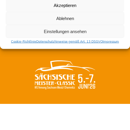
Akzeptieren
Kontakt
Ablehnen
Impressum
Datenschutzhinweise gemäß Art. 13 DSGVO
Einstellungen ansehen
Cookie-Richtlinie (EU)
Cookie-Richtlinie
Datenschutzhinweise gemäß Art. 13 DSGVO
Impressum