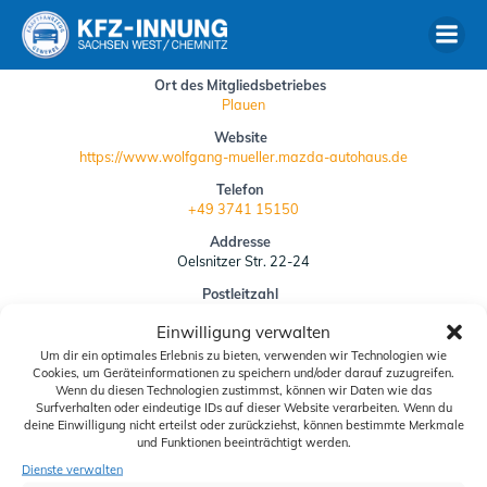
Zum
Inhalt
springen
Ort des Mitgliedsbetriebes
Plauen
Website
https://www.wolfgang-mueller.mazda-autohaus.de
Telefon
+49 3741 15150
Addresse
Oelsnitzer Str. 22-24
Postleitzahl
08527
Einwilligung verwalten
Um dir ein optimales Erlebnis zu bieten, verwenden wir Technologien wie
Siegelbestellung
Cookies, um Geräteinformationen zu speichern und/oder darauf zuzugreifen.
Wenn du diesen Technologien zustimmst, können wir Daten wie das
Downloads
Surfverhalten oder eindeutige IDs auf dieser Website verarbeiten. Wenn du
deine Einwilligung nicht erteilst oder zurückziehst, können bestimmte Merkmale
Schiedskommission
und Funktionen beeinträchtigt werden.
Dienste verwalten
Aktuelles