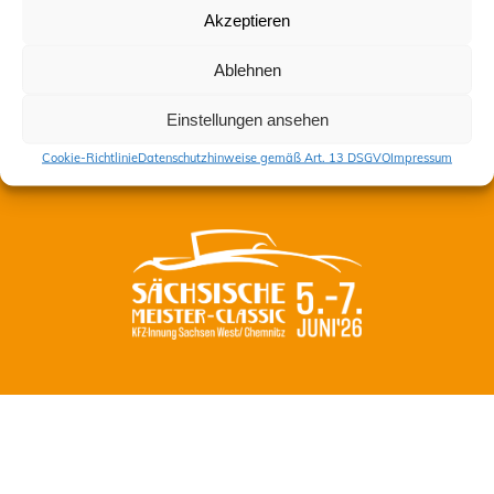
Akzeptieren
Kontakt
Ablehnen
Impressum
Datenschutzhinweise gemäß Art. 13 DSGVO
Einstellungen ansehen
Cookie-Richtlinie (EU)
Cookie-Richtlinie
Datenschutzhinweise gemäß Art. 13 DSGVO
Impressum