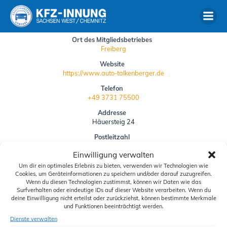
Zum
Inhalt
springen
Ort des Mitgliedsbetriebes
Freiberg
Website
https://www.auto-talkenberger.de
Telefon
+49 3731 75500
Addresse
Häuersteig 24
Postleitzahl
09599
Einwilligung verwalten
Um dir ein optimales Erlebnis zu bieten, verwenden wir Technologien wie
Siegelbestellung
Cookies, um Geräteinformationen zu speichern und/oder darauf zuzugreifen.
Wenn du diesen Technologien zustimmst, können wir Daten wie das
Downloads
Surfverhalten oder eindeutige IDs auf dieser Website verarbeiten. Wenn du
deine Einwilligung nicht erteilst oder zurückziehst, können bestimmte Merkmale
Schiedskommission
und Funktionen beeinträchtigt werden.
Dienste verwalten
Aktuelles