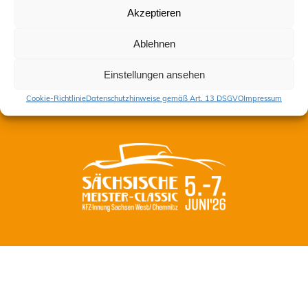
Akzeptieren
Kontakt
Ablehnen
Impressum
Datenschutzhinweise gemäß Art. 13 DSGVO
Einstellungen ansehen
Cookie-Richtlinie (EU)
Cookie-Richtlinie
Datenschutzhinweise gemäß Art. 13 DSGVO
Impressum