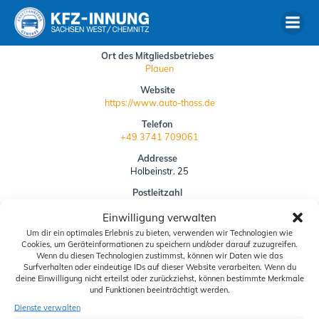
Zum
Inhalt
springen
Ort des Mitgliedsbetriebes
Plauen
Website
https://www.auto-thoss.de
Telefon
+49 3741 709061
Addresse
Holbeinstr. 25
Postleitzahl
08527
Einwilligung verwalten
Um dir ein optimales Erlebnis zu bieten, verwenden wir Technologien wie
Siegelbestellung
Cookies, um Geräteinformationen zu speichern und/oder darauf zuzugreifen.
Wenn du diesen Technologien zustimmst, können wir Daten wie das
Downloads
Surfverhalten oder eindeutige IDs auf dieser Website verarbeiten. Wenn du
deine Einwilligung nicht erteilst oder zurückziehst, können bestimmte Merkmale
Schiedskommission
und Funktionen beeinträchtigt werden.
Dienste verwalten
Aktuelles