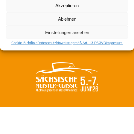
Akzeptieren
Kontakt
Ablehnen
Impressum
Datenschutzhinweise gemäß Art. 13 DSGVO
Einstellungen ansehen
Cookie-Richtlinie (EU)
Cookie-Richtlinie
Datenschutzhinweise gemäß Art. 13 DSGVO
Impressum