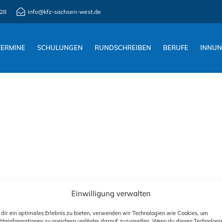
28
info@kfz-sachsen-west.de
TERMINE
SCHULUNGEN
RUNDSCHREIBEN
BERUFE
INNU
Einwilligung verwalten
dir ein optimales Erlebnis zu bieten, verwenden wir Technologien wie Cookies, um
äteinformationen zu speichern und/oder darauf zuzugreifen. Wenn du diesen Technologi