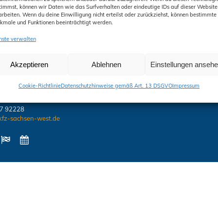
timmst, können wir Daten wie das Surfverhalten oder eindeutige IDs auf dieser Website
arbeiten. Wenn du deine Einwilligung nicht erteilst oder zurückziehst, können bestimmte
Sachsen West / Chemnitz
kmale und Funktionen beeinträchtigt werden.
des öffentlichen Rechts
s-Ring 8
/
08056 Zwickau
nste verwalten
 / Geschäftsstelle /
ntrum:
Akzeptieren
Ablehnen
Einstellungen anseh
Sachsen West / Chemnitz
des öffentlichen Rechts
Cookie-Richtlinie
Datenschutzhinweise gemäß Art. 13 DSGVO
Impressum
/ 09648 Altmittweida
27 92228
kfz-sachsen-west.de