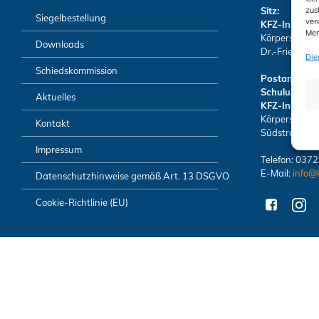
Sitz:
zus
Siegelbestellung
ver
KFZ-Innung 
Mer
Körperschaft 
Downloads
Dr.-Friedrich
Die
Schiedskommission
Postanschrift
Schulungsze
Aktuelles
KFZ-Innung 
Körperschaft 
Kontakt
Südstraße 6 
Impressum
Telefon: 037
E-Mail:
info@
Datenschutzhinweise gemäß Art. 13 DSGVO
Cookie-Richtlinie (EU)