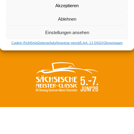
Akzeptieren
Kontakt
Ablehnen
Impressum
Datenschutzhinweise gemäß Art. 13 DSGVO
Einstellungen ansehen
Cookie-Richtlinie (EU)
Cookie-Richtlinie
Datenschutzhinweise gemäß Art. 13 DSGVO
Impressum