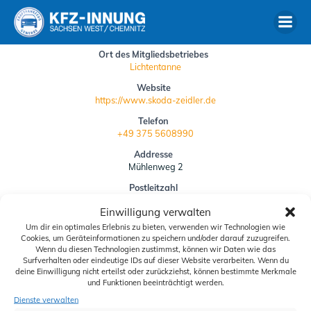
Zum
Inhalt
springen
Ort des Mitgliedsbetriebes
Lichtentanne
Website
https://www.skoda-zeidler.de
Telefon
+49 375 5608990
Addresse
Mühlenweg 2
Postleitzahl
08115
Einwilligung verwalten
Um dir ein optimales Erlebnis zu bieten, verwenden wir Technologien wie
Siegelbestellung
Cookies, um Geräteinformationen zu speichern und/oder darauf zuzugreifen.
Wenn du diesen Technologien zustimmst, können wir Daten wie das
Downloads
Surfverhalten oder eindeutige IDs auf dieser Website verarbeiten. Wenn du
deine Einwilligung nicht erteilst oder zurückziehst, können bestimmte Merkmale
Schiedskommission
und Funktionen beeinträchtigt werden.
Dienste verwalten
Aktuelles