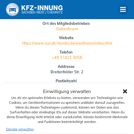
Zum
Inhalt
springen
Ort des Mitgliedsbetriebes
Siebenbrunn
Website
https://www.suzuki-handel.de/weidhaas/index.html
Telefon
+49 37422 3058
Addresse
Breitenfelder Str. 2
Postleitzahl
08258
Einwilligung verwalten
Um dir ein optimales Erlebnis zu bieten, verwenden wir Technologien wie
Siegelbestellung
Cookies, um Geräteinformationen zu speichern und/oder darauf zuzugreifen.
Wenn du diesen Technologien zustimmst, können wir Daten wie das
Downloads
Surfverhalten oder eindeutige IDs auf dieser Website verarbeiten. Wenn du
deine Einwilligung nicht erteilst oder zurückziehst, können bestimmte Merkmale
Schiedskommission
und Funktionen beeinträchtigt werden.
Dienste verwalten
Aktuelles