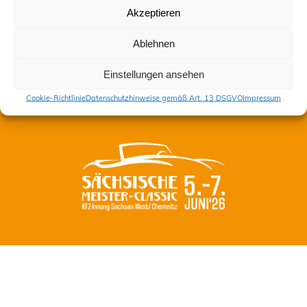
Akzeptieren
Kontakt
Ablehnen
Impressum
Datenschutzhinweise gemäß Art. 13 DSGVO
Einstellungen ansehen
Cookie-Richtlinie (EU)
Cookie-Richtlinie
Datenschutzhinweise gemäß Art. 13 DSGVO
Impressum