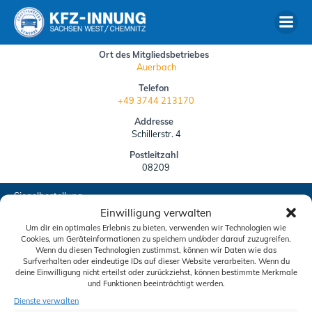
Zum
Inhalt
springen
Ort des Mitgliedsbetriebes
Auerbach
Telefon
+49 3744 213170
Addresse
Schillerstr. 4
Postleitzahl
08209
Siegelbestellung
Einwilligung verwalten
Downloads
Um dir ein optimales Erlebnis zu bieten, verwenden wir Technologien wie
Cookies, um Geräteinformationen zu speichern und/oder darauf zuzugreifen.
Schiedskommission
Wenn du diesen Technologien zustimmst, können wir Daten wie das
Surfverhalten oder eindeutige IDs auf dieser Website verarbeiten. Wenn du
deine Einwilligung nicht erteilst oder zurückziehst, können bestimmte Merkmale
Aktuelles
und Funktionen beeinträchtigt werden.
Kontakt
Dienste verwalten